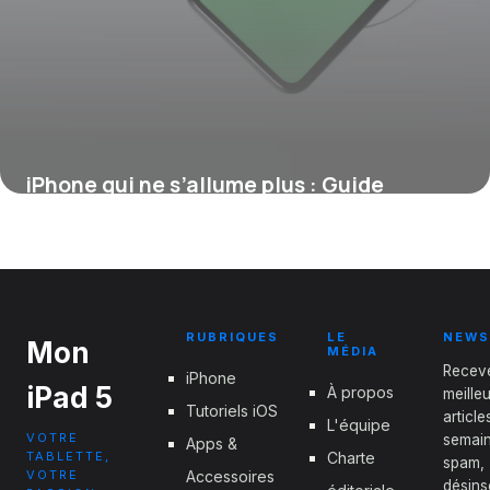
iPhone qui ne s’allume plus : Guide
complet 2026
27 mai 2026
RUBRIQUES
LE
NEWS
Mon
MÉDIA
Recev
iPhone
iPad 5
À propos
meille
Tutoriels iOS
articl
L'équipe
VOTRE
semain
Apps &
TABLETTE,
Charte
spam,
VOTRE
Accessoires
désins