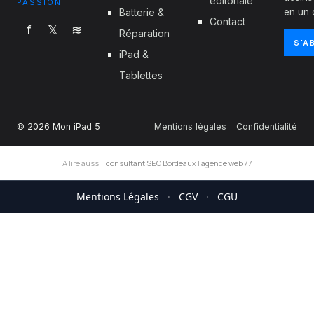
éditoriale
PASSION
Batterie &
en un c
Contact
f
𝕏
≋
Réparation
S'A
iPad &
Tablettes
© 2026 Mon iPad 5
Mentions légales
Confidentialité
A lire aussi :
consultant SEO Bordeaux
|
agence web 77
Mentions Légales
·
CGV
·
CGU