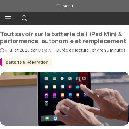
Aller
Menu
au
Menu
contenu
Tout savoir sur la batterie de l’iPad Mini 4 :
performance, autonomie et remplacement
4 juillet 2025
par
Clara N.
·
Durée de lecture : environ 5 minutes
Batterie & Réparation