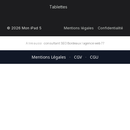
Tablettes
© 2026 Mon iPad 5
Mentions légales
Confidentialité
A lire aussi :
consultant SEO Bordeaux
|
agence web 77
Mentions Légales
·
CGV
·
CGU