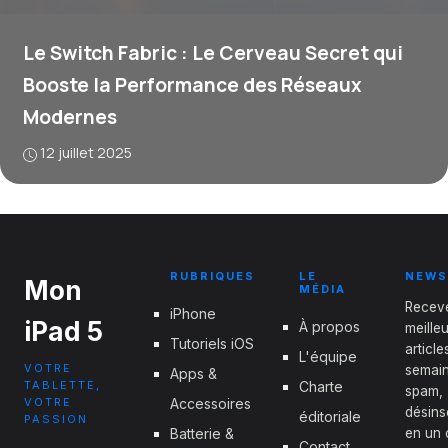
Le Switch Fabric : Le Cerveau Secret qui
Booste la Performance des Réseaux
Modernes
12 juillet 2025
RUBRIQUES
LE
NEWS
Mon
MÉDIA
Recev
iPhone
iPad 5
À propos
meille
Tutoriels iOS
articl
L'équipe
VOTRE
semain
Apps &
TABLETTE,
Charte
spam,
VOTRE
Accessoires
désins
éditoriale
PASSION
Batterie &
en un c
Contact