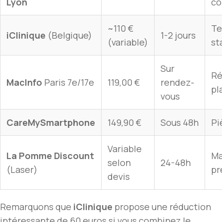
Lyon
co
~110 €
Te
iClinique
(Belgique)
1-2 jours
(variable)
st
Sur
Ré
MacInfo
Paris 7e/17e
119,00 €
rendez-
pl
vous
CareMySmartphone
149,90 €
Sous 48h
Pi
Variable
La Pomme Discount
Ma
selon
24-48h
(Laser)
pr
devis
Remarquons que
iClinique
propose une réduction
intéressante de 60 euros si vous combinez le