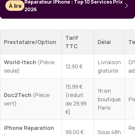
Réparateur iPhone : Top 10 Services Prix
À lire
2026
Tarif
Prestataire/Option
Délai
Te
TTC
World-Itech
(Pièce
Livraison
DI
12,90 €
seule)
gratuite
ad
15,99 €
1h en
Doc2Tech
(Pièce
(réduit
boutique
Pi
vert)
de 29,99
Paris
€)
iPhone Réparation
Re
99,00 €
Sous 48h