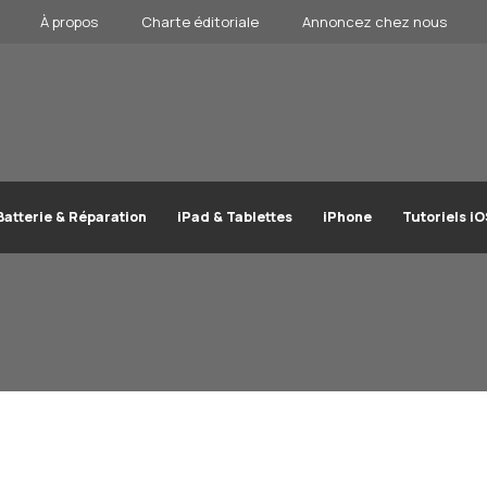
À propos
Charte éditoriale
Annoncez chez nous
Batterie & Réparation
iPad & Tablettes
iPhone
Tutoriels i