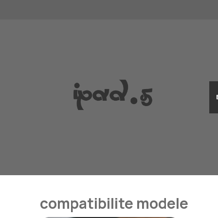
Aller
au
contenu
compatibilite modele