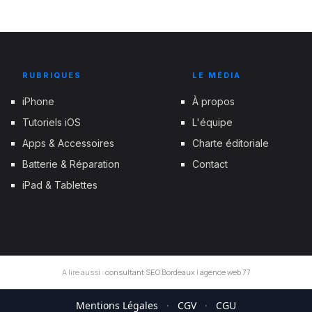
RUBRIQUES
LE MÉDIA
iPhone
À propos
Tutoriels iOS
L'équipe
Apps & Accessoires
Charte éditoriale
Batterie & Réparation
Contact
iPad & Tablettes
A lire aussi :
consultant SEO Bordeaux
|
agence web 77
Mentions Légales
·
CGV
·
CGU