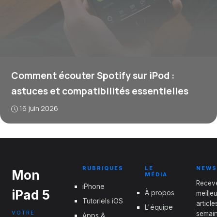
Comment écouter Spotify sur iPod :
astuces et compatibilités essentielles
16 juin 2026
RUBRIQUES
LE
NEWS
Mon
MÉDIA
Recev
iPhone
iPad 5
À propos
meille
Tutoriels iOS
articl
L'équipe
VOTRE
semain
Apps &