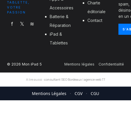
TABLETTE,
Charte
spam,
VOTRE
Accessoires
désins
éditoriale
PASSION
Batterie &
en un c
Contact
f
𝕏
≋
Réparation
S'A
iPad &
Tablettes
© 2026 Mon iPad 5
Mentions légales
Confidentialité
A lire aussi :
consultant SEO Bordeaux
|
agence web 77
Mentions Légales
·
CGV
·
CGU