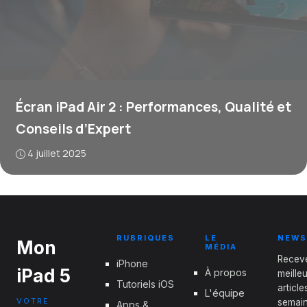
Écran iPad Air 2 : Performances, Qualité et
Conseils d’Expert
4 juillet 2025
RUBRIQUES
LE
NEWS
Mon
MÉDIA
Recev
iPhone
iPad 5
À propos
meille
Tutoriels iOS
articl
L'équipe
VOTRE
semain
Apps &