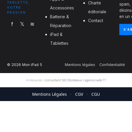
TABLETTE,
Charte
spam,
VOTRE
Accessoires
désins
éditoriale
PASSION
Batterie &
en un c
Contact
f
𝕏
≋
Réparation
S'A
iPad &
Tablettes
© 2026 Mon iPad 5
Mentions légales
Confidentialité
A lire aussi :
consultant SEO Bordeaux
|
agence web 77
Mentions Légales
·
CGV
·
CGU