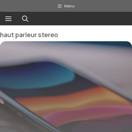
Aller
Menu
au
Menu
contenu
haut parleur stereo