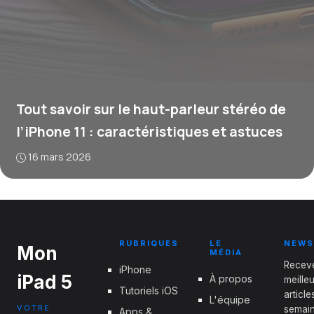
Tout savoir sur le haut-parleur stéréo de
l’iPhone 11 : caractéristiques et astuces
16 mars 2026
RUBRIQUES
LE
NEWS
Mon
MÉDIA
Recev
iPhone
iPad 5
À propos
meille
Tutoriels iOS
articl
L'équipe
VOTRE
semain
Apps &