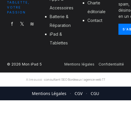
TABLETTE,
Charte
spam,
VOTRE
Accessoires
désins
éditoriale
PASSION
Batterie &
en un c
Contact
f
𝕏
≋
Réparation
S'A
iPad &
Tablettes
© 2026 Mon iPad 5
Mentions légales
Confidentialité
A lire aussi :
consultant SEO Bordeaux
|
agence web 77
Mentions Légales
·
CGV
·
CGU