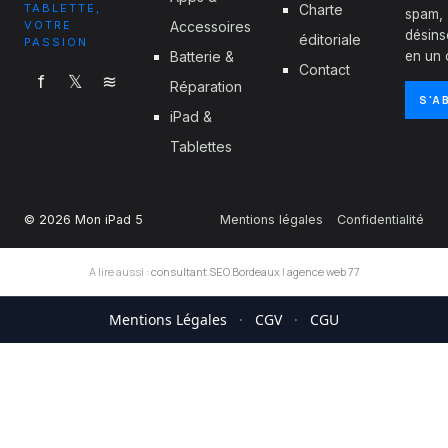
TABLETTE,
Charte
spam,
VOTRE
Accessoires
désins
éditoriale
PASSION
Batterie &
en un c
Contact
f
𝕏
≋
Réparation
S'A
iPad &
Tablettes
© 2026 Mon iPad 5
Mentions légales
Confidentialité
A lire aussi :
consultant SEO Bordeaux
|
agence web 77
Mentions Légales
·
CGV
·
CGU