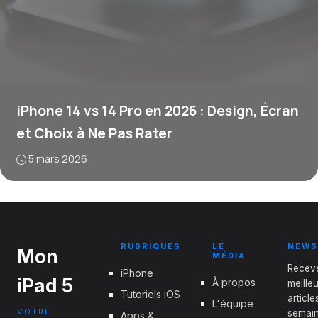
iPhone 14 vs 14 Pro en 2026 : Design, Écran
et Choix à Ne Pas Rater
5 mars 2026
RUBRIQUES
LE
NEWS
Mon
MÉDIA
Recev
iPhone
iPad 5
À propos
meille
Tutoriels iOS
articl
L'équipe
VOTRE
semain
Apps &