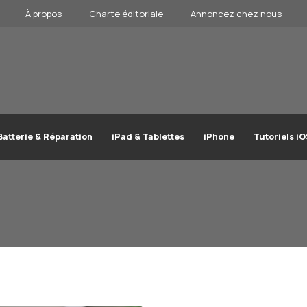
À propos
Charte éditoriale
Annoncez chez nous
Batterie & Réparation
iPad & Tablettes
iPhone
Tutoriels i