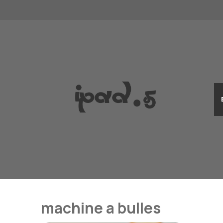
Aller
au
contenu
machine a bulles