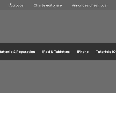
À propos
Charte éditoriale
Annoncez chez nous
Batterie & Réparation
iPad & Tablettes
iPhone
Tutoriels i