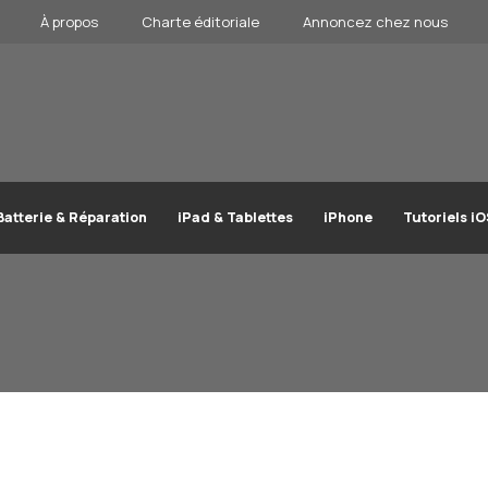
À propos
Charte éditoriale
Annoncez chez nous
Batterie & Réparation
iPad & Tablettes
iPhone
Tutoriels i