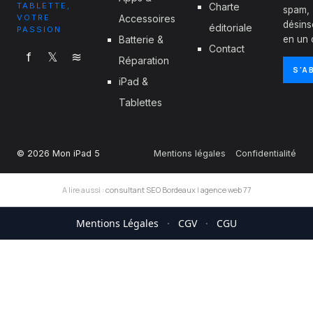
TABLETTE,
Charte
spam,
VOTRE
Accessoires
désins
éditoriale
PASSION
Batterie &
en un c
Contact
f
𝕏
≋
Réparation
S'A
iPad &
Tablettes
© 2026 Mon iPad 5
Mentions légales
Confidentialité
A lire aussi :
consultant SEO Bordeaux
|
agence web 77
Mentions Légales
·
CGV
·
CGU