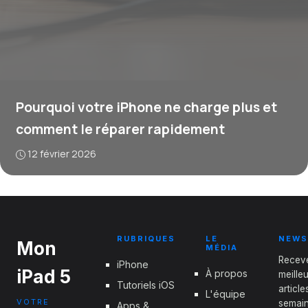
Pourquoi votre iPhone ne charge plus et
comment le réparer rapidement
12 février 2026
RUBRIQUES
LE
NEWS
Mon
MÉDIA
Recev
iPhone
iPad 5
À propos
meille
Tutoriels iOS
articl
L'équipe
VOTRE
semain
Apps &