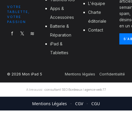
articl
L'équipe
VOTRE
semain
Apps &
TABLETTE,
Charte
spam,
VOTRE
Accessoires
désins
éditoriale
PASSION
Batterie &
en un c
Contact
f
𝕏
≋
Réparation
S'A
iPad &
Tablettes
© 2026 Mon iPad 5
Mentions légales
Confidentialité
A lire aussi :
consultant SEO Bordeaux
|
agence web 77
Mentions Légales
·
CGV
·
CGU