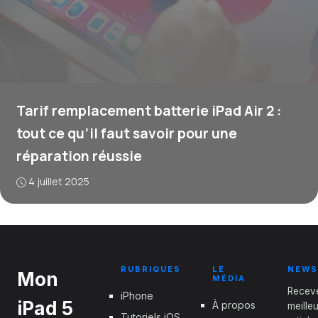
Tarif remplacement batterie iPad Air 2 :
tout ce qu’il faut savoir pour une
réparation réussie
4 juillet 2025
RUBRIQUES
LE
NEWS
Mon
MÉDIA
Recev
iPhone
iPad 5
À propos
meille
Tutoriels iOS