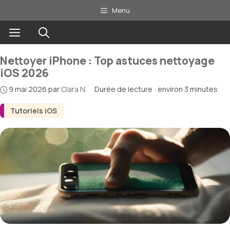
Aller
Menu
au
Menu
contenu
Nettoyer iPhone : Top astuces nettoyage
iOS 2026
9 mai 2026
par
Clara N.
·
Durée de lecture : environ 3 minutes
Tutoriels iOS