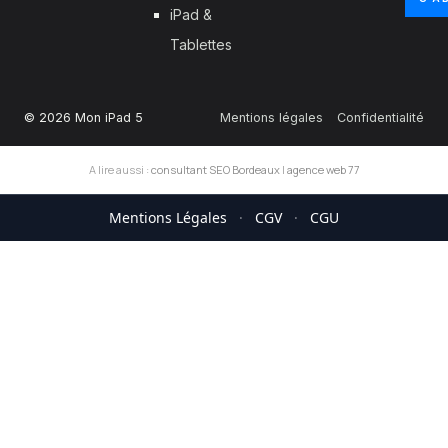
iPad &
Tablettes
© 2026 Mon iPad 5
Mentions légales
Confidentialité
A lire aussi :
consultant SEO Bordeaux
|
agence web 77
Mentions Légales
·
CGV
·
CGU