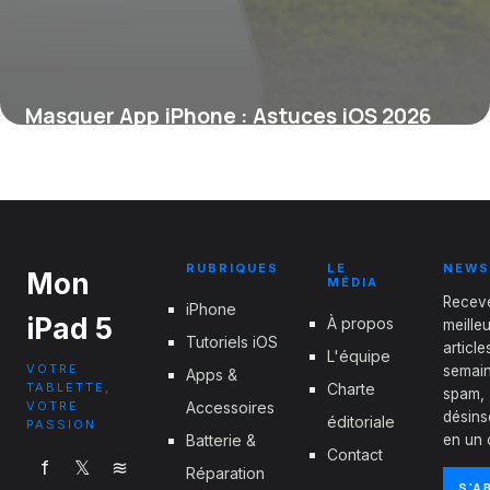
Masquer App iPhone : Astuces iOS 2026
23 juin 2026
RUBRIQUES
LE
NEWS
Mon
MÉDIA
Recev
iPhone
iPad 5
À propos
meille
Tutoriels iOS
articl
L'équipe
VOTRE
semain
Apps &
TABLETTE,
Charte
spam,
VOTRE
Accessoires
désins
éditoriale
PASSION
Batterie &
en un c
Contact
f
𝕏
≋
Réparation
S'A