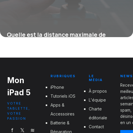
Quelle est la distance maximale de
l’AirTag Apple pour localiser vos objets ?
4 septembre 2025
RUBRIQUES
LE
NEWS
Mon
MÉDIA
Recev
iPhone
iPad 5
À propos
meille
Tutoriels iOS
articl
L'équipe
VOTRE
semain
Apps &
TABLETTE,
Charte
spam,
VOTRE
Accessoires
désins
éditoriale
PASSION
Batterie &
en un c
Contact
f
𝕏
≋
Réparation