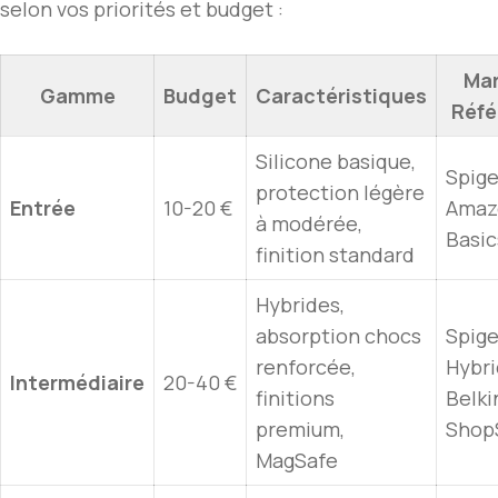
selon vos priorités et budget :
Ma
Gamme
Budget
Caractéristiques
Réfé
Silicone basique,
Spige
protection légère
Entrée
10-20 €
Amaz
à modérée,
Basic
finition standard
Hybrides,
absorption chocs
Spige
renforcée,
Hybri
Intermédiaire
20-40 €
finitions
Belki
premium,
Shop
MagSafe