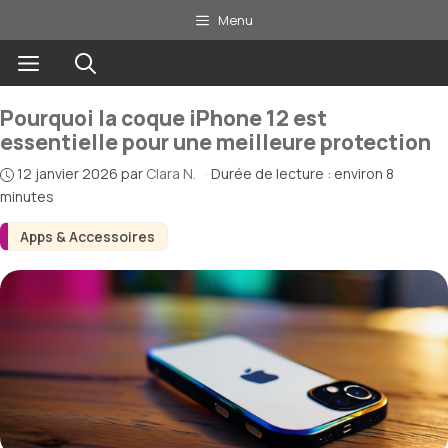
Aller
Menu
au
Menu
contenu
Pourquoi la coque iPhone 12 est
essentielle pour une meilleure protection
12 janvier 2026
par
Clara N.
·
Durée de lecture : environ 8
minutes
Apps & Accessoires