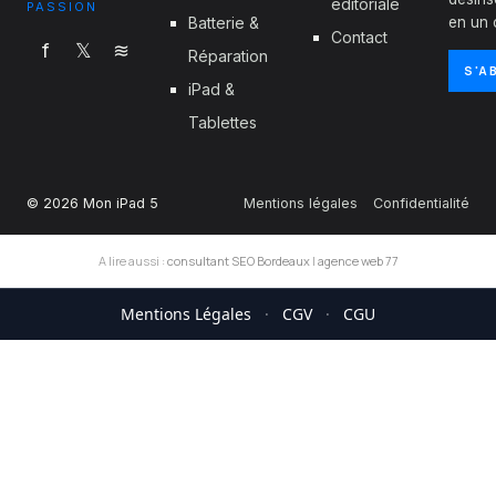
éditoriale
PASSION
Batterie &
en un c
Contact
f
𝕏
≋
Réparation
S'A
iPad &
Tablettes
© 2026 Mon iPad 5
Mentions légales
Confidentialité
A lire aussi :
consultant SEO Bordeaux
|
agence web 77
Mentions Légales
·
CGV
·
CGU