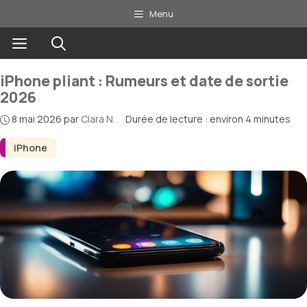
Aller
Menu
au
Menu
contenu
iPhone pliant : Rumeurs et date de sortie
2026
8 mai 2026
par
Clara N.
·
Durée de lecture : environ 4 minutes
iPhone