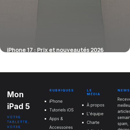
iPhone 17 : Prix et nouveautés 2026
29 mai 2026
RUBRIQUES
LE
NEWS
Mon
MÉDIA
Recev
iPhone
iPad 5
À propos
meille
Tutoriels iOS
articl
L'équipe
VOTRE
semain
Apps &
TABLETTE,
Charte
spam,
VOTRE
Accessoires
désins